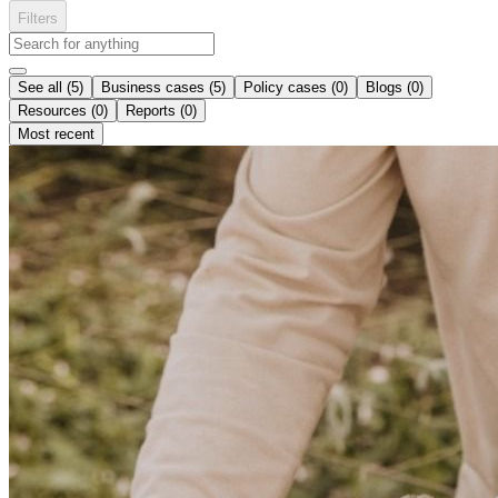
Filters
See all (5)
Business cases (5)
Policy cases (0)
Blogs (0)
Resources (0)
Reports (0)
Most recent