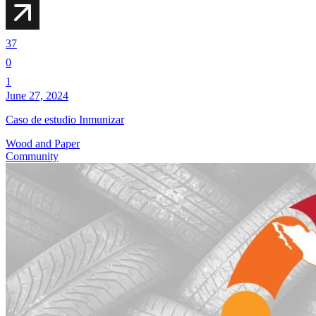
37
0
1
June 27, 2024
Caso de estudio Inmunizar
Wood and Paper
Community