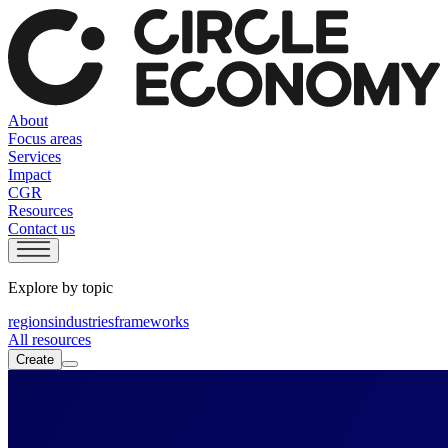
About
Focus areas
Services
Impact
CGR
Resources
Contact us
Explore by topic
regions
industries
frameworks
All resources
Create