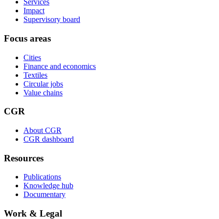
Services
Impact
Supervisory board
Focus areas
Cities
Finance and economics
Textiles
Circular jobs
Value chains
CGR
About CGR
CGR dashboard
Resources
Publications
Knowledge hub
Documentary
Work & Legal